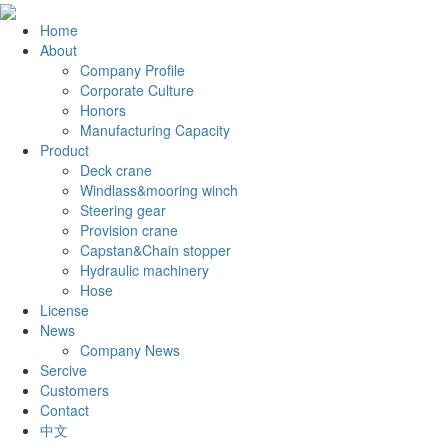
Home
About
Company Profile
Corporate Culture
Honors
Manufacturing Capacity
Product
Deck crane
Windlass&mooring winch
Steering gear
Provision crane
Capstan&Chain stopper
Hydraulic machinery
Hose
License
News
Company News
Sercive
Customers
Contact
中文