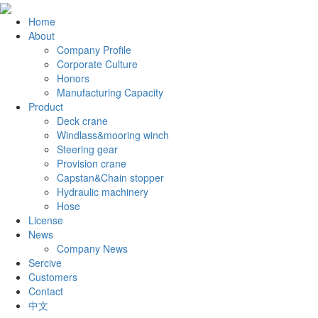
Home
About
Company Profile
Corporate Culture
Honors
Manufacturing Capacity
Product
Deck crane
Windlass&mooring winch
Steering gear
Provision crane
Capstan&Chain stopper
Hydraulic machinery
Hose
License
News
Company News
Sercive
Customers
Contact
中文